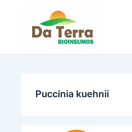
Ir
para
o
conteúdo
Puccinia kuehnii